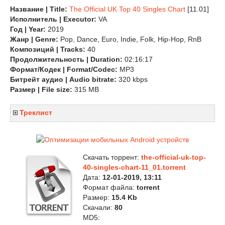
Название | Title:
The Official UK Top 40 Singles Chart
[11.01]
Исполнитель | Executor:
VA
Год | Year:
2019
Жанр | Genre:
Pop, Dance, Euro, Indie, Folk, Hip-Hop, RnB
Композиций | Tracks:
40
Продолжительность | Duration:
02:16:17
Формат/Кодек | Format/Codec:
MP3
Битрейт аудио | Audio bitrate:
320 kbps
Размер | File size:
315 MB
Треклист
Скачать торрент:
the-official-uk-top-
40-singles-chart-11_01.torrent
Дата:
12-01-2019, 13:11
Формат файла:
torrent
Размер:
15.4 Kb
Скачали:
80
MD5: