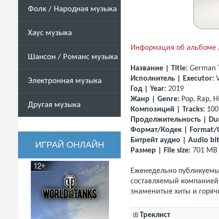
Фолк / Народная музыка
Хаус музыка
Информация об альбоме /
Шансон / Романс музыка
Название | Title:
German T
Исполнитель | Executor:
Электронная музыка
Год | Year:
2019
Жанр | Genre:
Pop, Rap, H
Другая музыка
Композиций | Tracks:
100
Продолжительность | Dur
Формат/Кодек | Format/
Битрейт аудио | Audio bit
ИГРАЙ ОНЛАЙН
Размер | File size:
701 M
Еженедельно публикуемы
составляемый компанией
знаменитые хиты и горяч
Треклист