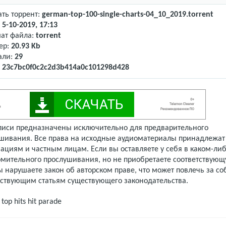
ать торрент:
german-top-100-single-charts-04_10_2019.torrent
:
5-10-2019, 17:13
ат файла:
torrent
ер:
20.93 Kb
али:
29
:
23c7bc0f0c2c2d3b414a0c101298d428
писи предназначены исключительно для предварительного
шивания. Все права на исходные аудиоматериалы принадлежат
ациям и частным лицам. Если вы оставляете у себя в каком-либ
омительного прослушивания, но не приобретаете соответствую
 нарушаете закон об авторском праве, что может повлечь за со
тствующим статьям существующего законодательства.
top hits
hit parade