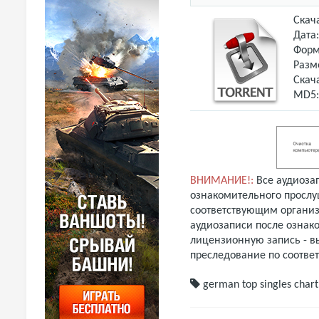
Скач
Дата
Форм
Разм
Скач
MD5
ВНИМАНИЕ!:
Все аудиоза
ознакомительного прослу
соответствующим организ
аудиозаписи после ознак
лицензионную запись - вы
преследование по соотве
german top
singles chart