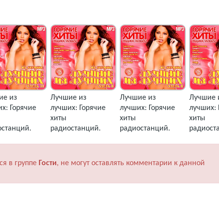
ие из
Лучшие из
Лучшие из
Лучшие 
х: Горячие
лучших: Горячие
лучших: Горячие
лучших: 
хиты
хиты
хиты
останций.
радиостанций.
радиостанций.
радиост
 11 (2018)
Часть 9 (2018) MP3
Часть 8 (2018) MP3
Часть 7 
ся в группе
Гости
, не могут оставлять комментарии к данной