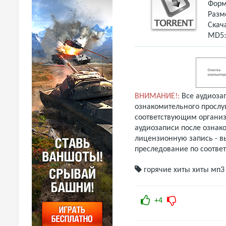
Форм
Разм
Скач
MD5
ВНИМАНИЕ!:
Все аудиоза
ознакомительного прослу
соответствующим организ
аудиозаписи после ознак
лицензионную запись - вы
преследование по соотве
горячие хиты
хиты мп3
+4