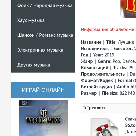
Фолк / Народная музыка
Хаус музыка
Информация об альбоме /
Шансон / Романс музыка
Название | Title:
Лучшие 
Исполнитель | Executor:
Электронная музыка
Год | Year:
2019
Жанр | Genre:
Pop, Dance
Другая музыка
Композиций | Tracks:
99
Продолжительность | Dur
Формат/Кодек | Format/
Битрейт аудио | Audio bit
ИГРАЙ ОНЛАЙН
Размер | File size:
822 MB
Треклист
Скач
36.to
Дата