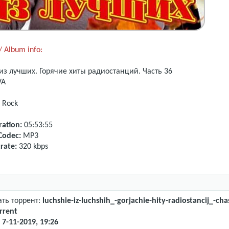
 Album info:
из лучших. Горячие хиты радиостанций.
Часть 36
VA
, Rock
ation:
05:53:55
Codec:
MP3
rate:
320 kbps
ать торрент:
luchshie-iz-luchshih_-gorjachie-hity-radiostancij_-cha
rrent
:
7-11-2019, 19:26