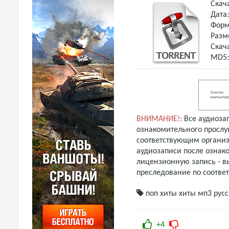
Скач
Дата
Форм
Разм
Скач
MD5
ВНИМАНИЕ!:
Все аудиоза
ознакомительного прослу
соответствующим организ
аудиозаписи после ознак
лицензионную запись - вы
преследование по соотве
поп хиты
хиты мп3
русс
+4