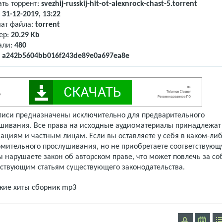
ать торрент:
svezhij-russkij-hit-ot-alexnrock-chast-5.torrent
:
31-12-2019, 13:22
ат файла:
torrent
ер:
20.29 Kb
али:
480
:
a242b5604bb016f243de89e0a697ea8e
писи предназначены исключительно для предварительного
шивания. Все права на исходные аудиоматериалы принадлежат
ациям и частным лицам. Если вы оставляете у себя в каком-либ
омительного прослушивания, но не приобретаете соответствую
 нарушаете закон об авторском праве, что может повлечь за со
тствующим статьям существующего законодательства.
кие хиты
сборник mp3