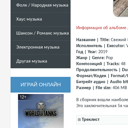
Фолк / Народная музыка
Хаус музыка
Информация об альбоме /
Шансон / Романс музыка
Название | Title:
Свежий 
Исполнитель | Executor:
Электронная музыка
Год | Year:
2019
Жанр | Genre:
Pop
Другая музыка
Композиций | Tracks:
48
Продолжительность | Dur
Формат/Кодек | Format/
Битрейт аудио | Audio bit
ИГРАЙ ОНЛАЙН
Размер | File size:
406 MB
В сборник вошли наиболее
Это заключительная 5я ча
Треклист