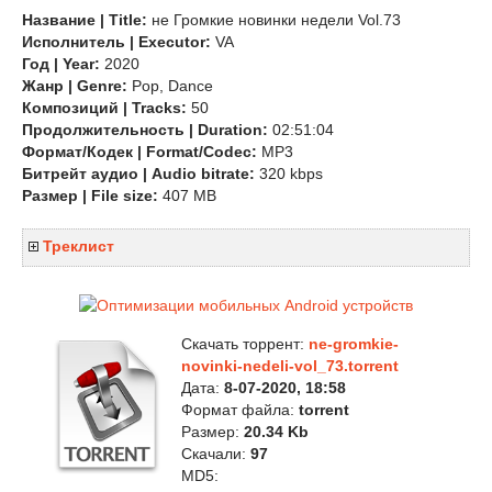
Название | Title:
не Громкие новинки недели Vol.73
Исполнитель | Executor:
VA
Год | Year:
2020
Жанр | Genre:
Pop, Dance
Композиций | Tracks:
50
Продолжительность | Duration:
02:51:04
Формат/Кодек | Format/Codec:
MP3
Битрейт аудио | Audio bitrate:
320 kbps
Размер | File size:
407 MB
Треклист
Скачать торрент:
ne-gromkie-
novinki-nedeli-vol_73.torrent
Дата:
8-07-2020, 18:58
Формат файла:
torrent
Размер:
20.34 Kb
Скачали:
97
MD5: