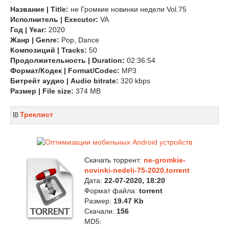
Название | Title:
не Громкие новинки недели Vol.75
Исполнитель | Executor:
VA
Год | Year:
2020
Жанр | Genre:
Pop, Dance
Композиций | Tracks:
50
Продолжительность | Duration:
02:36:54
Формат/Кодек | Format/Codec:
MP3
Битрейт аудио | Audio bitrate:
320 kbps
Размер | File size:
374 MB
Треклист
Скачать торрент:
ne-gromkie-
novinki-nedeli-75-2020.torrent
Дата:
22-07-2020, 18:20
Формат файла:
torrent
Размер:
19.47 Kb
Скачали:
156
MD5: