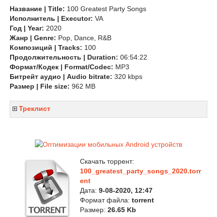
Название | Title:
100 Greatest Party Songs
Исполнитель | Executor:
VA
Год | Year:
2020
Жанр | Genre:
Pop, Dance, R&B
Композиций | Tracks:
100
Продолжительность | Duration:
06:54:22
Формат/Кодек | Format/Codec:
MP3
Битрейт аудио | Audio bitrate:
320 kbps
Размер | File size:
962 MB
Треклист
Скачать торрент:
100_greatest_party_songs_2020.torr
ent
Дата:
9-08-2020, 12:47
Формат файла:
torrent
Размер:
26.65 Kb