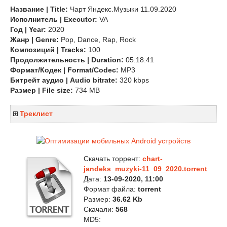
Название | Title:
Чарт Яндекс.Музыки 11.09.2020
Исполнитель | Executor:
VA
Год | Year:
2020
Жанр | Genre:
Pop, Dance, Rap, Rock
Композиций | Tracks:
100
Продолжительность | Duration:
05:18:41
Формат/Кодек | Format/Codec:
MP3
Битрейт аудио | Audio bitrate:
320 kbps
Размер | File size:
734 MB
Треклист
Скачать торрент:
chart-
jandeks_muzyki-11_09_2020.torrent
Дата:
13-09-2020, 11:00
Формат файла:
torrent
Размер:
36.62 Kb
Скачали:
568
MD5: