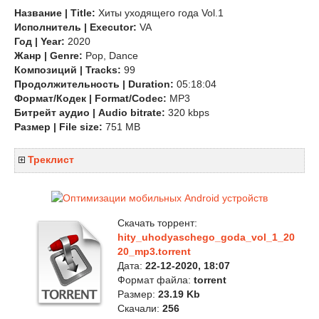
Название | Title:
Хиты уходящего года Vol.1
Исполнитель | Executor:
VA
Год | Year:
2020
Жанр | Genre:
Pop, Dance
Композиций | Tracks:
99
Продолжительность | Duration:
05:18:04
Формат/Кодек | Format/Codec:
MP3
Битрейт аудио | Audio bitrate:
320 kbps
Размер | File size:
751 MB
Треклист
Скачать торрент:
hity_uhodyaschego_goda_vol_1_20
20_mp3.torrent
Дата:
22-12-2020, 18:07
Формат файла:
torrent
Размер:
23.19 Kb
Скачали:
256