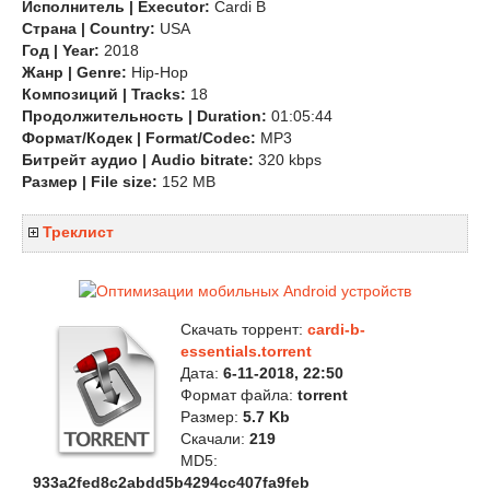
Исполнитель | Executor:
Cardi B
Страна | Country:
USA
Год | Year:
2018
Жанр | Genre:
Hip-Hop
Композиций | Tracks:
18
Продолжительность | Duration:
01:05:44
Формат/Кодек | Format/Codec:
MP3
Битрейт аудио | Audio bitrate:
320 kbps
Размер | File size:
152 MB
Треклист
Скачать торрент:
cardi-b-
essentials.torrent
Дата:
6-11-2018, 22:50
Формат файла:
torrent
Размер:
5.7 Kb
Скачали:
219
MD5:
933a2fed8c2abdd5b4294cc407fa9feb