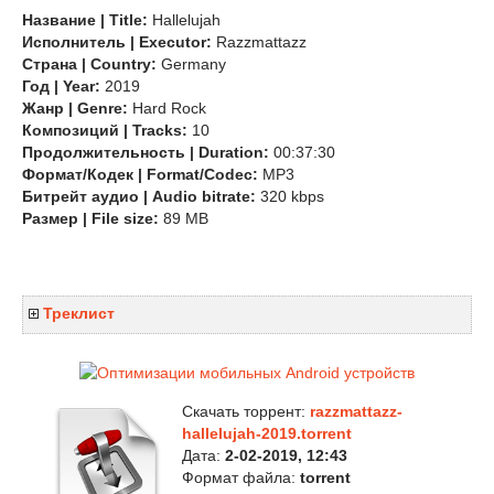
Название | Title:
Hallelujah
Исполнитель | Executor:
Razzmattazz
Страна | Country:
Germany
Год | Year:
2019
Жанр | Genre:
Hard Rock
Композиций | Tracks:
10
Продолжительность | Duration:
00:37:30
Формат/Кодек | Format/Codec:
MP3
Битрейт аудио | Audio bitrate:
320 kbps
Размер | File size:
89 MB
Треклист
Скачать торрент:
razzmattazz-
hallelujah-2019.torrent
Дата:
2-02-2019, 12:43
Формат файла:
torrent