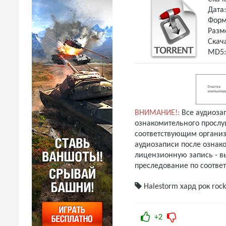
Дата
Форм
Разм
Скач
MD5
ВНИМАНИЕ!:
Все аудиоза
ознакомительного прослу
соответствующим организ
аудиозаписи после ознак
лицензионную запись - вы
преследование по соотве
Halestorm
хард рок
rock
+2