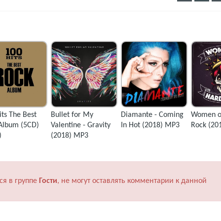
its The Best
Bullet for My
Diamante - Coming
Women o
Album (5CD)
Valentine - Gravity
In Hot (2018) MP3
Rock (20
)
(2018) MP3
ся в группе
Гости
, не могут оставлять комментарии к данной