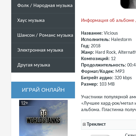
Фолк / Народная музыка
Хаус музыка
Информация об альбоме /
Название:
Vicious
Шансон / Романс музыка
Исполнитель:
Halestorm
Год:
2018
Электронная музыка
Жанр:
Hard Rock, Alternati
Композиций:
12
Другая музыка
Продолжительность:
00:4
Формат/Кодек:
MP3
Битрейт аудио:
320 kbps
Размер:
103 MB
ИГРАЙ ОНЛАЙН
Участники популярной ам
«Лучшее хард-рок/метал и
альбома. Пластинка полу
Треклист
Скач