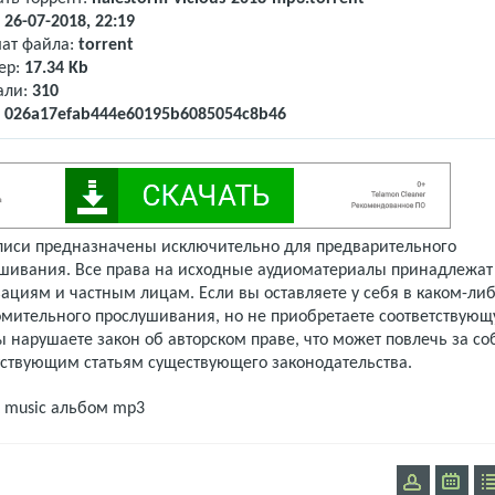
:
26-07-2018, 22:19
ат файла:
torrent
ер:
17.34 Kb
али:
310
:
026a17efab444e60195b6085054c8b46
писи предназначены исключительно для предварительного
шивания. Все права на исходные аудиоматериалы принадлежат
ациям и частным лицам. Если вы оставляете у себя в каком-либ
омительного прослушивания, но не приобретаете соответствую
 нарушаете закон об авторском праве, что может повлечь за со
тствующим статьям существующего законодательства.
 music
альбом mp3