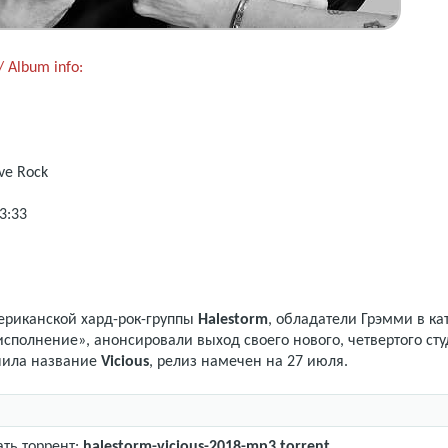
 Album info:
ve Rock
3:33
ериканской хард-рок-группы
Halestorm
, обладатели Грэмми в ка
сполнение», анонсировали выход своего нового, четвертого ст
чила название
Vicious
, релиз намечен на 27 июля.
ать торрент:
halestorm-vicious-2018-mp3.torrent