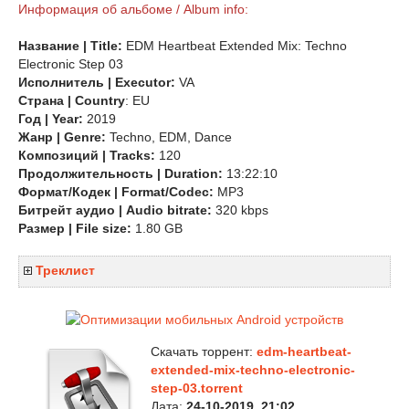
Информация об альбоме / Album info:
Название | Title:
EDM Heartbeat Extended Mix: Techno
Electronic Step 03
Исполнитель | Executor:
VA
Страна
| Country
: EU
Год | Year:
2019
Жанр | Genre:
Techno, EDM, Dance
Композиций | Tracks:
120
Продолжительность | Duration:
13:22:10
Формат/Кодек | Format/Codec:
MP3
Битрейт аудио | Audio bitrate:
320 kbps
Размер | File size:
1.80 GB
Треклист
Скачать торрент:
edm-heartbeat-
extended-mix-techno-electronic-
step-03.torrent
Дата:
24-10-2019, 21:02