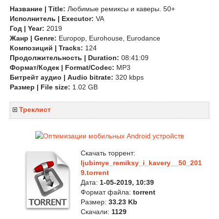
Название | Title:
Любимые ремиксы и каверы. 50+
Исполнитель | Executor:
VA
Год | Year:
2019
Жанр | Genre:
Europop, Eurohouse, Eurodance
Композиций | Tracks:
124
Продолжительность | Duration:
08:41:09
Формат/Кодек | Format/Codec:
MP3
Битрейт аудио | Audio bitrate:
320 kbps
Размер | File size:
1.02 GB
Треклист
Скачать торрент:
ljubimye_remiksy_i_kavery__50_201
9.torrent
Дата:
1-05-2019, 10:39
Формат файла:
torrent
Размер:
33.23 Kb
Скачали:
1129