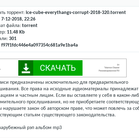
ать торрент:
ice-cube-everythangs-corrupt-2018-320.torrent
:
7-12-2018, 22:26
ат файла:
torrent
ер:
11.48 Kb
али:
301
:
f97f1fdc446e4a097354c681a9e1ba4a
писи предназначены исключительно для предварительного
шивания. Все права на исходные аудиоматериалы принадлежат
ациям и частным лицам. Если вы оставляете у себя в каком-либ
омительного прослушивания, но не приобретаете соответствую
 нарушаете закон об авторском праве, что может повлечь за со
тствующим статьям существующего законодательства.
зарубежный рэп
альбом mp3