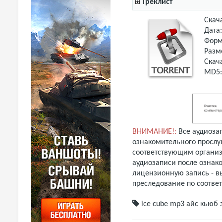
Треклист
Скач
Дата
Форм
Разм
Скач
MD5
ВНИМАНИЕ!:
Все аудиоза
ознакомительного прослу
соответствующим организ
аудиозаписи после ознак
лицензионную запись - вы
преследование по соотве
ice cube mp3
айс кьюб