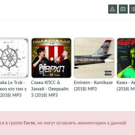
aka Le Truk -
Слава КПСС &
Eminem - Kamikaze
Кажэ - А
но кто там у
Замай - Оверхайп
(2018) MP3
(2018) M
(2018) MP3
3 (2018) MP3
ся в группе
Гости
, не могут оставлять комментарии к данной