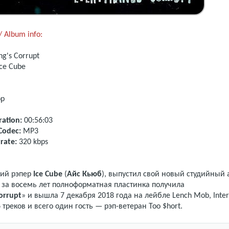
 Album info:
g's Corrupt
ce Cube
op
ation:
00:56:03
Codec:
MP3
rate:
320 kbps
ий рэпер
Ice Cube
(
Айс Кьюб
), выпустил свой новый студийный 
я за восемь лет полноформатная пластинка получила
orrupt
» и вышла 7 декабря 2018 года на лейбле Lench Mob, Inte
 треков и всего один гость — рэп-ветеран Too $hort.