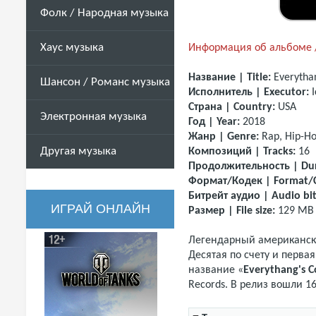
Фолк / Народная музыка
Хаус музыка
Информация об альбоме /
Название | Title:
Everythan
Шансон / Романс музыка
Исполнитель | Executor:
I
Страна | Country:
USA
Электронная музыка
Год | Year:
2018
Жанр | Genre:
Rap, Hip-H
Другая музыка
Композиций | Tracks:
16
Продолжительность | Dur
Формат/Кодек | Format/
Битрейт аудио | Audio bit
ИГРАЙ ОНЛАЙН
Размер | File size:
129 MB
Легендарный американск
Десятая по счету и перва
название «
Everythang's C
Records. В релиз вошли 16